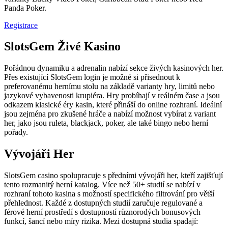
Panda Poker.
Registrace
SlotsGem Živé Kasino
Pořádnou dynamiku a adrenalin nabízí sekce živých kasinových her.
Přes existující SlotsGem login je možné si přisednout k
preferovanému hernímu stolu na základě varianty hry, limitů nebo
jazykové vybavenosti krupiéra. Hry probíhají v reálném čase a jsou
odkazem klasické éry kasin, které přináší do online rozhraní. Ideální
jsou zejména pro zkušené hráče a nabízí možnost vybírat z variant
her, jako jsou ruleta, blackjack, poker, ale také bingo nebo herní
pořady.
Vývojáři Her
SlotsGem casino spolupracuje s předními vývojáři her, kteří zajišťují
tento rozmanitý herní katalog. Více než 50+ studií se nabízí v
rozhraní tohoto kasina s možností specifického filtrování pro větší
přehlednost. Každé z dostupných studií zaručuje regulované a
férové herní prostředí s dostupností různorodých bonusových
funkcí, šancí nebo míry rizika. Mezi dostupná studia spadají: