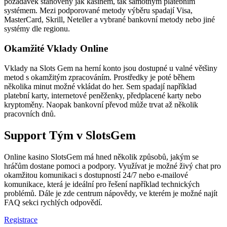
požadavek stanovený jak kasinem, tak samotným platebním
systémem. Mezi podporované metody výběru spadají Visa,
MasterCard, Skrill, Neteller a vybrané bankovní metody nebo jiné
systémy dle regionu.
Okamžité Vklady Online
Vklady na Slots Gem na herní konto jsou dostupné u valné většiny
metod s okamžitým zpracováním. Prostředky je poté během
několika minut možné vkládat do her. Sem spadají například
platební karty, internetové peněženky, předplacené karty nebo
kryptoměny. Naopak bankovní převod může trvat až několik
pracovních dnů.
Support Tým v SlotsGem
Online kasino SlotsGem má hned několik způsobů, jakým se
hráčům dostane pomoci a podpory. Využívat je možné živý chat pro
okamžitou komunikaci s dostupností 24/7 nebo e-mailové
komunikace, která je ideální pro řešení například technických
problémů. Dále je zde centrum nápovědy, ve kterém je možné najít
FAQ sekci rychlých odpovědí.
Registrace