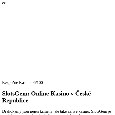
cz
Bezpečné Kasino
96
/
100
SlotsGem: Online Kasino v České
Republice
Drahokamy jsou nejen kameny, ale také zářivé kasino. SlotsGem je