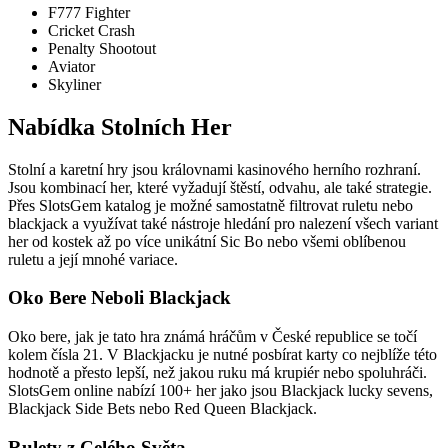
F777 Fighter
Cricket Crash
Penalty Shootout
Aviator
Skyliner
Nabídka Stolních Her
Stolní a karetní hry jsou královnami kasinového herního rozhraní.
Jsou kombinací her, které vyžadují štěstí, odvahu, ale také strategie.
Přes SlotsGem katalog je možné samostatně filtrovat ruletu nebo
blackjack a využívat také nástroje hledání pro nalezení všech variant
her od kostek až po více unikátní Sic Bo nebo všemi oblíbenou
ruletu a její mnohé variace.
Oko Bere Neboli Blackjack
Oko bere, jak je tato hra známá hráčům v České republice se točí
kolem čísla 21. V Blackjacku je nutné posbírat karty co nejblíže této
hodnotě a přesto lepší, než jakou ruku má krupiér nebo spoluhráči.
SlotsGem online nabízí 100+ her jako jsou Blackjack lucky sevens,
Blackjack Side Bets nebo Red Queen Blackjack.
Rulety z Celého Světa