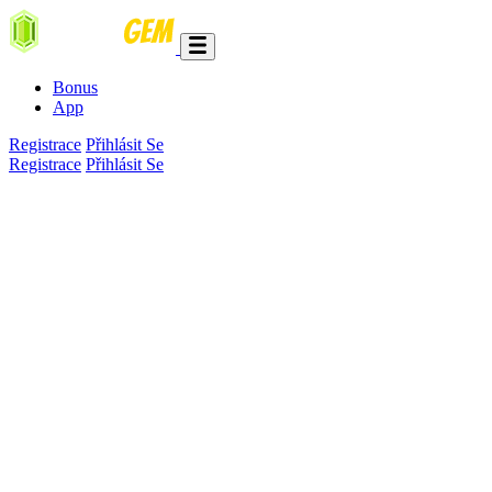
Bonus
App
Registrace
Přihlásit Se
Registrace
Přihlásit Se