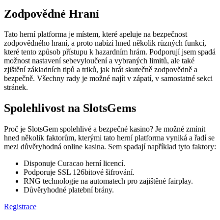
Zodpovědné Hraní
Tato herní platforma je místem, které apeluje na bezpečnost
zodpovědného hraní, a proto nabízí hned několik různých funkcí,
které tento způsob přístupu k hazardním hrám. Podporují jsem spadá
možnost nastavení sebevyloučení a vybraných limitů, ale také
zjištění základních tipů a triků, jak hrát skutečně zodpovědně a
bezpečně. Všechny rady je možné najít v zápatí, v samostatné sekci
stránek.
Spolehlivost na SlotsGems
Proč je SlotsGem spolehlivé a bezpečné kasino? Je možné zmínit
hned několik faktorům, kterými tato herní platforma vyniká a řadí se
mezi důvěryhodná online kasina. Sem spadají například tyto faktory:
Disponuje Curacao herní licencí.
Podporuje SSL 126bitové šifrování.
RNG technologie na automatech pro zajištěné fairplay.
Důvěryhodné platební brány.
Registrace