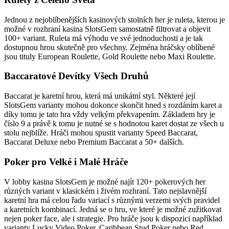
Jednou z nejoblíbenějších kasinových stolních her je ruleta, kterou je
možné v rozhraní kasina SlotsGem samostatně filtrovat a objevit
100+ variant. Ruleta má výhodu ve své jednoduchosti a je tak
dostupnou hrou skutečně pro všechny. Zejména hráčsky oblíbené
jsou tituly European Roulette, Gold Roulette nebo Maxi Roulette.
Baccaratové Devítky Všech Druhů
Baccarat je karetní hrou, která má unikátní styl. Některé její
SlotsGem varianty mohou dokonce skončit hned s rozdáním karet a
díky tomu je tato hra vždy velkým překvapením. Základem hry je
číslo 9 a právě k tomu je nutné se s hodnotou karet dostat ze všech u
stolu nejblíže. Hráči mohou spustit varianty Speed Baccarat,
Baccarat Deluxe nebo Premium Baccarat a 50+ dalších.
Poker pro Velké i Malé Hráče
V lobby kasina SlotsGem je možné najít 120+ pokerových her
různých variant v klasickém i živém rozhraní. Tato nejslavnější
karetní hra má celou řadu variací s různými verzemi svých pravidel
a karetních kombinací. Jedná se o hru, ve které je možné zužitkovat
nejen poker face, ale i strategie. Pro hráče jsou k dispozici například
varianty Lucky Video Poker, Caribbean Stud Poker nebo Red