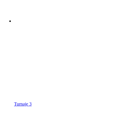
Turnaje
3